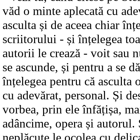
văd o minte aplecată cu adev
asculta și de aceea chiar înț
scriitorului - și înțelegea to
autorii le crează - voit sau n
se ascunde, și pentru a se dăr
înțelegea pentru că asculta o
cu adevărat, personal. Și des
vorbea, prin ele înfățișa, m
adâncime, opera și autorul.
neplăcute le ocolea cu delic