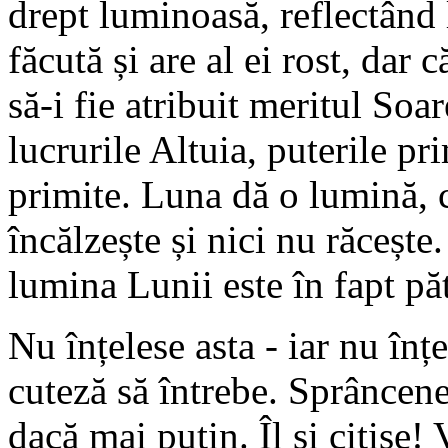
drept luminoasă, reflectând 
făcută și are al ei rost, dar
să-i fie atribuit meritul Soar
lucrurile Altuia, puterile pri
primite. Luna dă o lumină, c
încălzește și nici nu răcește
lumina Lunii este în fapt pă
Nu înțelese asta - iar nu înț
cuteză să întrebe. Sprâncene
dacă mai puțin. Îl și citise!