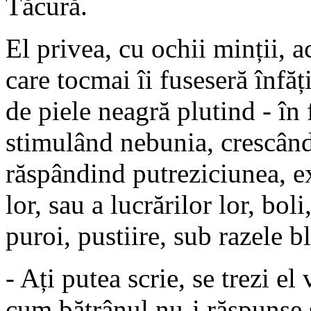
Tăcură.
El privea, cu ochii minții, a
care tocmai îi fuseseră înfăț
de piele neagră plutind - în 
stimulând nebunia, crescându
răspândind putreziciunea, e
lor, sau a lucrărilor lor, bo
puroi, pustiire, sub razele b
- Ați putea scrie, se trezi el
cum bătrânul nu-i răspunse 