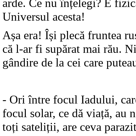
arde. Ce nu înțelegi? E fizic
Universul acesta!
Așa era! Își plecă fruntea ruș
că l-ar fi supărat mai rău. N
gândire de la cei care putea
- Ori între focul Iadului, ca
focul solar, ce dă viață, au
toți sateliții, are ceva para