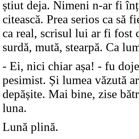
știut deja. Nimeni n-ar fi înț
citească. Prea serios ca să fi
ca real, scrisul lui ar fi fos
surdă, mută, stearpă. Ca lu
- Ei, nici chiar așa! - fu do
pesimist. Și lumea văzută are
depășite. Mai bine, zise bătr
luna.
Lună plină.