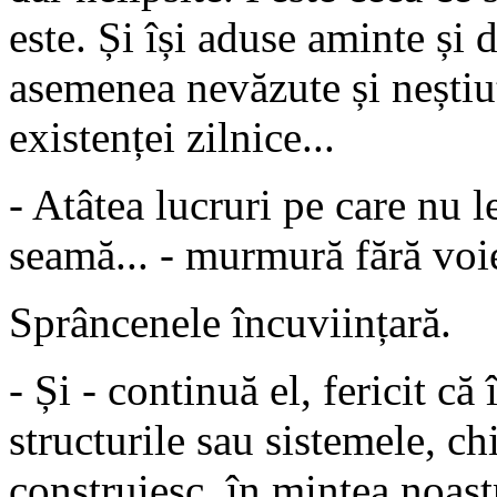
este. Și își aduse aminte și 
asemenea nevăzute și neștiut
existenței zilnice...
- Atâtea lucruri pe care nu 
seamă... - murmură fără voi
Sprâncenele încuviințară.
- Și - continuă el, fericit că 
structurile sau sistemele, chi
construiesc, în mintea noastr