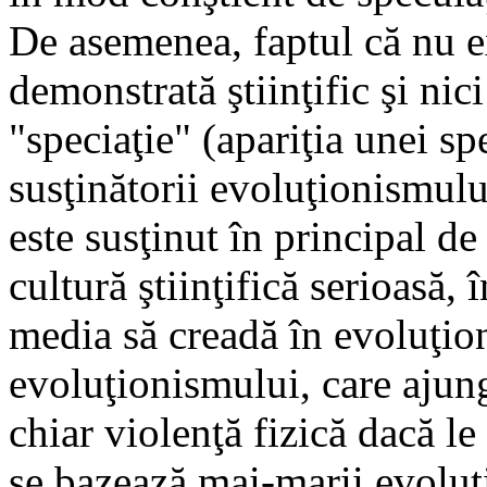
De asemenea, faptul că nu ex
demonstrată ştiinţific şi nic
"speciaţie" (apariţia unei sp
susţinătorii evoluţionismulu
este susţinut în principal d
cultură ştiinţifică serioasă, 
media să creadă în evoluţion
evoluţionismului, care ajung 
chiar violenţă fizică dacă le
se bazează mai-marii evoluţ