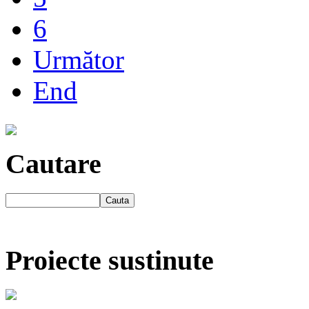
6
Următor
End
Cautare
Proiecte sustinute