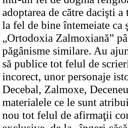
adoptarea de către dacişti a 
la fel de bine întemeiate ca ş
„Ortodoxia Zalmoxiană” până
păgânisme similare. Au ajun
să publice tot felul de scrie
incorect, unor personaje ist
Decebal, Zalmoxe, Deceneu e
materialele ce le sunt atribui
nou tot felul de afirmaţii co
exclusive, de la „îngeri căsă