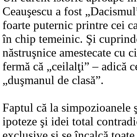
Ceauşescu a fost „Dacismul” 
foarte puternic printre cei c
în chip temeinic. Şi cuprind
năstruşnice amestecate cu ci
fermă că „ceilalţi” – adică c
„duşmanul de clasă”.
Faptul că la simpozioanele ş
ipoteze şi idei total contradi
exclusive şi se încalcă toate 