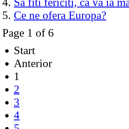
Să fiti fericiti, ca va ia 
Ce ne ofera Europa?
Page 1 of 6
Start
Anterior
1
2
3
4
5