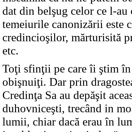
dat din belşug celor ce l-au
temeiurile canonizării este 
credincioşilor, mărturisită p
etc.
Toţi sfinţii pe care îi ştim 
obişnuiţi. Dar prin dragost
Credinţa Sa au depăşit acea
duhovniceşti, trecând in moar
lumii, chiar dacă erau în lum