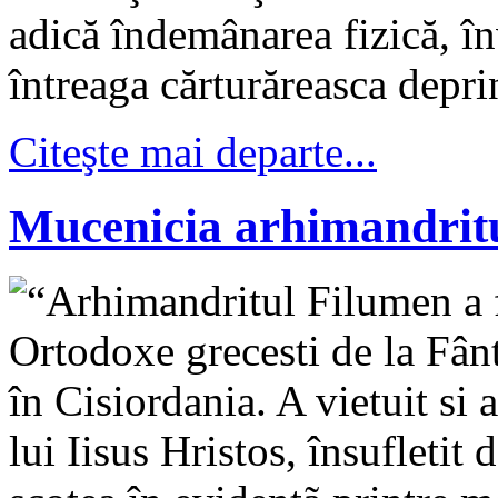
adică îndemânarea fizică, înv
întreaga cărturăreasca depri
Citeşte mai departe...
Mucenicia arhimandrit
“Arhimandritul Filumen a f
Ortodoxe grecesti de la Fânt
în Cisiordania. A vietuit si 
lui Iisus Hristos, însufletit 