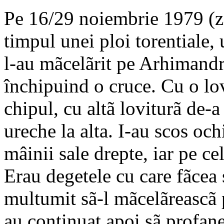
Pe 16/29 noiembrie 1979 (zi
timpul unei ploi torentiale, 
l-au mãcelãrit pe Arhimandr
închipuind o cruce. Cu o lov
chipul, cu altã loviturã de-a 
ureche la alta. I-au scos ochi
mâinii sale drepte, iar pe ce
Erau degetele cu care fãcea
multumit sã-l mãcelãreascã 
au continuat apoi sã profanez