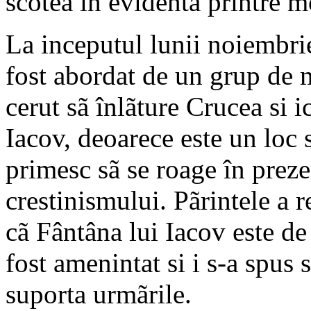
scotea în evidentã printre mo
La inceputul lunii noiembri
fost abordat de un grup de mi
cerut sã înlãture Crucea si 
Iacov, deoarece este un loc sf
primesc sã se roage în preze
crestinismului. Pãrintele a r
cã Fântâna lui Iacov este de 
fost amenintat si i s-a spus 
suporta urmãrile.