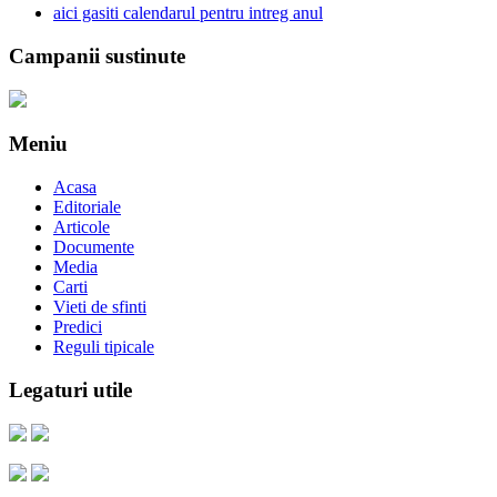
aici gasiti calendarul pentru intreg anul
Campanii sustinute
Meniu
Acasa
Editoriale
Articole
Documente
Media
Carti
Vieti de sfinti
Predici
Reguli tipicale
Legaturi utile