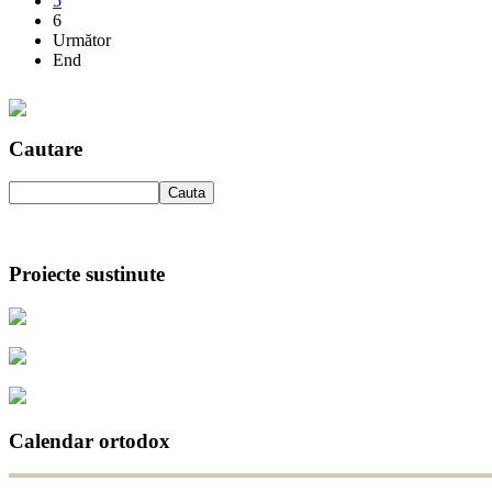
5
6
Următor
End
Cautare
Proiecte sustinute
Calendar ortodox