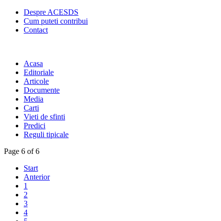
Despre ACESDS
Cum puteti contribui
Contact
Acasa
Editoriale
Articole
Documente
Media
Carti
Vieti de sfinti
Predici
Reguli tipicale
Page 6 of 6
Start
Anterior
1
2
3
4